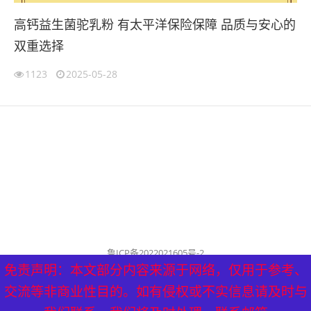
高钙益生菌驼乳粉 有太平洋保险保障 品质与安心的
双重选择
1123
2025-05-28
鲁ICP备2022021605号-2
公司名称：历城泰山健康管理中心
免责声明：本文部分内容来源于网络，仅用于参考、
免责声明：本文部分内容来源于网络，仅用于参考、
历城泰山健康管理中心 版权所有（删稿联系邮箱：
交流等非商业性目的。如有侵权或不实信息请及时与
交流等非商业性目的。如有侵权或不实信息请及时与
tyf8778@aliyun.com）