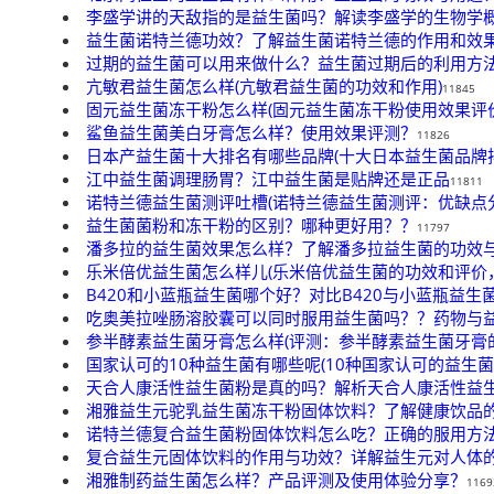
李盛学讲的天敌指的是益生菌吗？解读李盛学的生物学
益生菌诺特兰德功效？了解益生菌诺特兰德的作用和效
过期的益生菌可以用来做什么？益生菌过期后的利用方
亢敏君益生菌怎么样(亢敏君益生菌的功效和作用)
11845
固元益生菌冻干粉怎么样(固元益生菌冻干粉使用效果评价
鲨鱼益生菌美白牙膏怎么样？使用效果评测？
11826
日本产益生菌十大排名有哪些品牌(十大日本益生菌品牌
江中益生菌调理肠胃？江中益生菌是贴牌还是正品
11811
诺特兰德益生菌测评吐槽(诺特兰德益生菌测评：优缺点分
益生菌菌粉和冻干粉的区别？哪种更好用？？
11797
潘多拉的益生菌效果怎么样？了解潘多拉益生菌的功效
乐米倍优益生菌怎么样儿(乐米倍优益生菌的功效和评价
B420和小蓝瓶益生菌哪个好？对比B420与小蓝瓶益生
吃奥美拉唑肠溶胶囊可以同时服用益生菌吗？？药物与
参半酵素益生菌牙膏怎么样(评测：参半酵素益生菌牙膏
国家认可的10种益生菌有哪些呢(10种国家认可的益生菌
天合人康活性益生菌粉是真的吗？解析天合人康活性益
湘雅益生元驼乳益生菌冻干粉固体饮料？了解健康饮品
诺特兰德复合益生菌粉固体饮料怎么吃？正确的服用方
复合益生元固体饮料的作用与功效？详解益生元对人体
湘雅制药益生菌怎么样？产品评测及使用体验分享？
1169