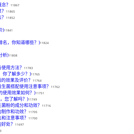
概念？
11867
果？
11865
法？
11852
)
11841
排名，你知道哪些？)
11824
析)
11808
与使用方法？
11783
，你了解多少？)
11765
菌的效果及评价？
11764
益生菌搭配使用注意事项？
11762
的使用效果如何？)
11751
，您了解吗？)
11749
生菌粉的成分和功效？
11716
的制作和功效？
11705
法和注意事项？
11700
的好处？
11697
3