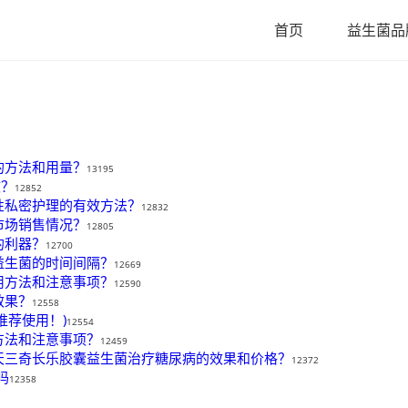
首页
益生菌品
的方法和用量？
13195
效？
12852
性私密护理的有效方法？
12832
市场销售情况？
12805
的利器？
12700
益生菌的时间间隔？
12669
用方法和注意事项？
12590
效果？
12558
推荐使用！)
12554
方法和注意事项？
12459
天三奇长乐胶囊益生菌治疗糖尿病的效果和价格？
12372
吗
12358