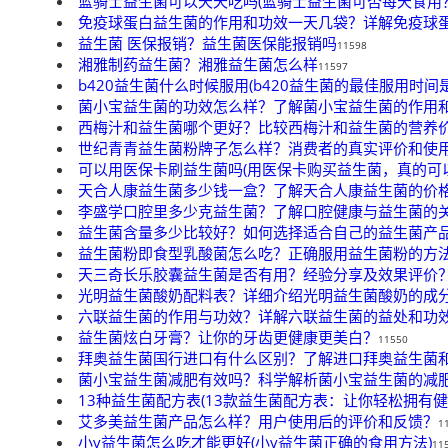
蓝骑士益生菌可以天天吃吗(蓝骑士益生菌可否每天食用
免疫球蛋白益生菌的作用和功效一天几袋？详解免疫球
益生菌 医保报销？益生菌医保能报销吗
11598
湘雅制药益生菌？湘雅益生菌怎么样
11597
b420益生菌什么时候服用(b420益生菌的最佳服用时间
菌小宝益生菌的功效怎么样？了解菌小宝益生菌的作用
西梅汁和益生菌哪个更好？比较西梅汁和益生菌的营养
世纪青青益生菌粉牌子怎么样？消费者的真实评价和使
可以用医保卡刷益生菌吗(用医保卡购买益生菌，真的可
天合人康益生菌多少钱一盒？了解天合人康益生菌的价
李盛学口腔里多少克益生菌？了解口腔健康与益生菌的
益生菌含量多少比较好？如何选择适合自己的益生菌产
益生菌粉即食型乳酸菌怎么吃？正确服用益生菌粉的方
天三奇长乐胶囊益生菌是否有用？经验分享及效果评价
光明益生菌酸奶配料表？详细介绍光明益生菌酸奶的成
六联益生菌的作用与功效？详解六联益生菌的益处和功
益生菌炫白牙膏？让你的牙齿更健康更美白？
11550
拜奥益生菌国行进口有什么区别？了解进口拜奥益生菌
菌小宝益生菌减肥有效吗？科学解析菌小宝益生菌的减
13种益生菌配方表(13款益生菌配方表：让你轻松拥有健
艾多美益生菌产品怎么样？用户使用后的评价和反馈？
1
小v益生菌怎么吃才能更好(小v益生菌正确的食用方法)
11