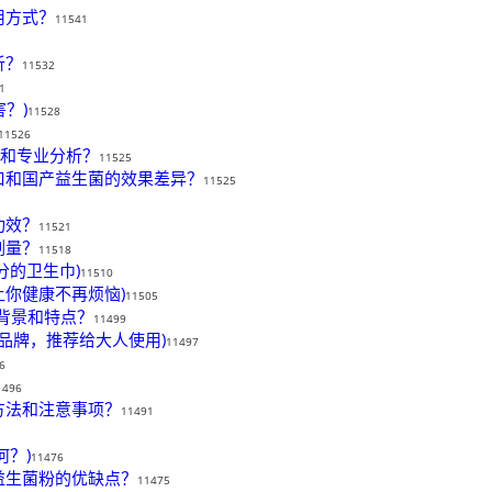
用方式？
11541
析？
11532
1
？)
11528
11526
价和专业分析？
11525
口和国产益生菌的效果差异？
11525
功效？
11521
剂量？
11518
分的卫生巾)
11510
你健康不再烦恼)
11505
牌背景和特点？
11499
品牌，推荐给大人使用)
11497
6
1496
方法和注意事项？
11491
？)
11476
益生菌粉的优缺点？
11475