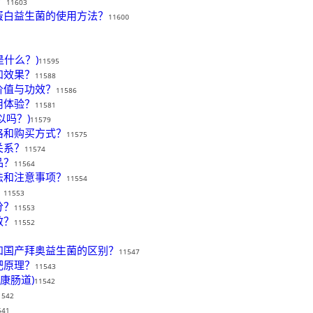
？
11603
蛋白益生菌的使用方法？
11600
是什么？)
11595
和效果？
11588
价值与功效？
11586
用体验？
11581
以吗？)
11579
格和购买方式？
11575
关系？
11574
品？
11564
法和注意事项？
11554
？
11553
分？
11553
效？
11552
和国产拜奥益生菌的区别？
11547
肥原理？
11543
康肠道)
11542
1542
541