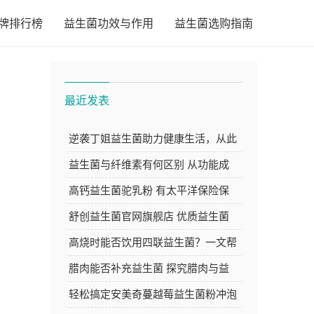
牌排行榜
益生菌功效与作用
益生菌选购指南
最近发表
逆袭丁姐益生菌助力健康生活，从此
告别肠胃困扰焕发新活力
益生菌与纤维素有何区别 从功能成
分等方面深度解析
高钙益生菌驼乳粉 有太平洋保险保
障 品质与安心的双重选择
舒创益生菌官网旗舰店 优质益生菌
产品的选购好去处
高烧时能否饮用四联益生菌？一文帮
你解答
腊肉能否补充益生菌 探究腊肉与益
生菌的关系
轻松搞定安美奇蔓越莓益生菌粉冲泡