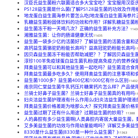
汉臣氏益生菌粉六联菌适合多大宝宝吃？宝宝服用汉臣
PS128益生菌是什么菌(了解PS128益生菌的功效及作用
地龙蛋白益生菌海参片要怎么吃(地龙蛋白益生菌海参片
乳糖益生菌粉固体饮料的功效和作用？详解乳糖益生菌
益生菌冻干粉一天喝几次？正确的益生菌补充方法？
1143
湘雅益生菌：让你的肠道健康无忧
11435
益生菌一袋多少亿的活菌好？了解益生菌的活菌含量和
高钙益生菌骆驼奶粉能长高吗？益高冠驼奶粉能长高吗
1
因贝森益生菌冻干粉能否帮助减肥？？了解因贝森益生
淳珍100羊免疫球蛋白益生菌乳粉(提高免疫力的营养保健
拜奥益生菌可以和其他益生菌一起吃吗？益生菌混合食
拜奥益生菌最多吃多久？使用拜奥益生菌的注意事项和
益生菌1000多？益生菌400亿和1000亿有什么区别
11402
南京同仁堂益生菌牛乳钙压片糖果钙片怎么样？产品使
兰骑士好鼻子益生菌？兰骑士好鼻子益生菌真的有用吗
1
妇炎洁益生菌护理液有什么作用么(妇炎洁益生菌护理液
拜奥益生菌价格差距为啥那么大？探究拜奥益生菌价格
益生菌过期了还有什么用途？过期益生菌的妙用？
11388
人的鼻腔有多少益生菌啊(人类鼻腔内寄居大量益生菌，
艾多美益生菌的功效与作用幼童能喝吗？详解艾多美益
8330是什么益生菌(8330是一种什么益生菌？)
11363