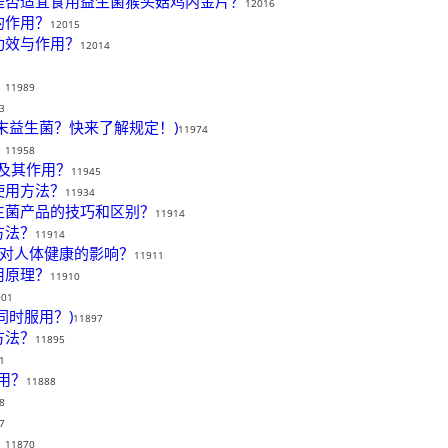
是否适宜食用益生菌猴头菇鸡内金片？
12016
的作用？
12015
功效与作用？
12014
？
11989
3
末益生菌？快来了解规定！)
11974
？
11958
别及其作用？
11945
使用方法？
11934
生菌产品的技巧和区别？
11914
方法？
11914
量对人体健康的影响？
11911
用原理？
11910
901
同时服用？)
11897
方法？
11895
1
用？
11888
8
7
？
11870