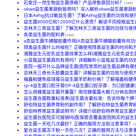
石家庄一然生物益生菌停格？产品停售原因分析？
12307
okwe益生菌果蔬粉管用吗？深入解析okwe益生菌果
日本Aehig抗过敏益生菌？了解Aehig益生菌的功效和
益生菌8000亿和12000亿什么意思？解读不同规格益
吉林天三奇益生菌？了解吉林天三奇益生菌的功效与使
各类益生菌的配料表
12260
a态益生菌牛磺酸胶囊作用(A态益生菌牛磺酸胶囊有何功
拜奥益生菌什么时候吃？正确使用拜奥益生菌的时间和
湘雅益生元驼乳益生菌效果怎么样(湘雅益生元驼乳益生
小蓝瓶益生菌真的有用吗？详细解析小蓝瓶益生菌的功
医院一般开什么品牌益生菌(医院常用的益生菌品牌有哪些
吉林天三奇长乐胶囊益生菌？详解益生菌的功效与使用
福鑫柏健免疫球蛋白益生菌羊奶粉价格？了解福鑫柏健
sp-4益生菌口腔牙膏(SP-4益生菌口腔牙膏：为口腔健
怎么用蜂蜜益生菌开塞露？用完蜂蜜露大概几分钟去厕
益生菌含菌数量标准表(益生菌含量标准：告诉你每个牌
舒伯特益生菌养胃粉的副作用？了解舒伯特益生菌养胃
舒伯特养胃益生菌说明书？详细介绍舒伯特养胃益生菌
益生菌在医院买可报销吗(医保是否覆盖医院购买的益生菌
益生菌一天吃几次最好？正确的服用方法和注意事项？
1
复合益生菌冻干粉一天吃几次？正确的服用方法与注意