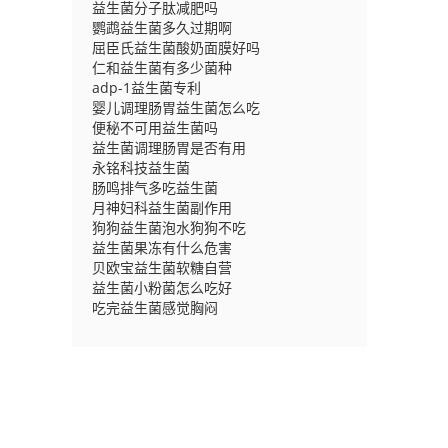
益生菌分子肽减肥吗
鹦鹉益生菌多久过期啊
屈臣氏益生菌酸奶面膜好吗
仁和益生菌有多少菌种
adp-1益生菌专利
婴儿调理肠胃益生菌怎么吃
便秘不可用益生菌吗
益生菌调理肠胃是否有用
永铭科技益生菌
肠鸣排气多吃益生菌
月神妇科益生菌副作用
狗狗益生菌泡水狗狗不吃
益生菌果冻有什么危害
贝欧宝益生菌软糖自营
益生菌小粉菌怎么吃好
吃完益生菌感觉胸闷