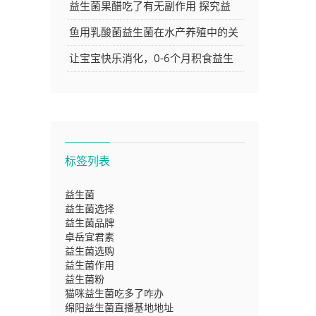
方法，让你的每日养生更简单
益生菌果醋吃了有无副作用 探究益
生菌果醋的安全性
鱼用乳酸菌益生菌在水产养殖中的关
键作用与应用探讨
让宝宝快乐消化，0-6个月积食益生
菌推荐大
标签列表
益生菌
益生菌选择
益生菌品牌
卓岳宜君素
益生菌选购
益生菌作用
益生菌粉
猫咪益生菌吃多了咋办
绵阳益生菌直播基地地址