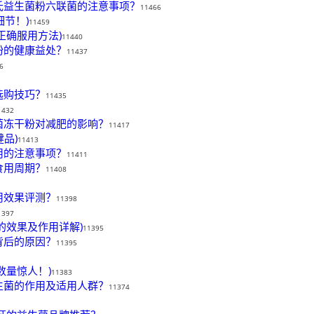
氏益生菌粉六联菌的注意事项？
11466
细节！)
11459
正确服用方法)
11440
粉的健康益处？
11437
6
选购技巧？
11435
1432
菌冻干粉对减肥的影响？
11417
品)
11413
用的注意事项？
11411
食用周期？
11408
用效果评测？
11398
1397
的效果及作用详解)
11395
背后的原因？
11395
数量惊人！)
11383
生菌的作用及适用人群？
11374