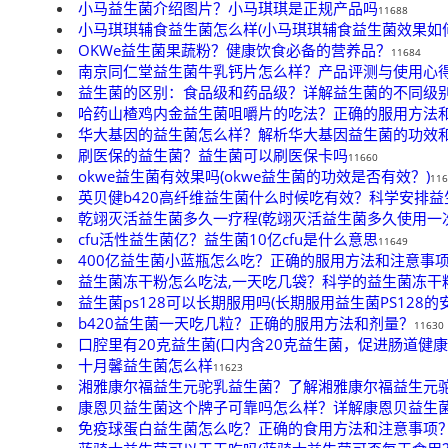
小马益生菌介绍图片？小马琪琪是正规产品吗
11688
小马琪琪辅食益生菌怎么样(小马琪琪辅食益生菌效果如何
OKWe益生菌果蔬粉？健康饮食必备的营养品？
11684
南京同仁堂益生菌牛乳钙片怎么样？产品评测与使用心
益生菌的区别：食品级和药品级？详解益生菌的不同级
哈药山楂鸡内金益生菌咀嚼片的吃法？正确的服用方法
华大基因的益生菌怎么样？解析华大基因益生菌的功效
刷医保的益生菌？益生菌可以刷医保卡吗
11660
okwe益生菌有效果吗(okwe益生菌的功效是否有效？)
116
英贝健b420高纤维益生菌什么时候吃有效？科学安排
乾翊灭活益生菌多久一疗程(乾翊灭活益生菌多久使用一次
cfu活性益生菌亿？益生菌10亿cfu是什么意思
11649
400亿益生菌小蓝瓶怎么吃？正确的服用方法和注意事
益生菌冻干粉怎么吃法,一天吃几袋？科学的益生菌冻干
益生菌ps128可以长期服用吗(长期服用益生菌PS128的
b420益生菌一天吃几粒？正确的服用方法和剂量？
11630
口腔里有20克益生菌(口内含20克益生菌，促进肠道健康
十月馨益生菌怎么样
11623
湘雅康尔福益生元驼乳益生菌？了解湘雅康尔福益生元
康恩贝益生菌这个牌子可靠吗怎么样？详解康恩贝益生
免疫球蛋白益生菌怎么吃？正确的食用方法和注意事项