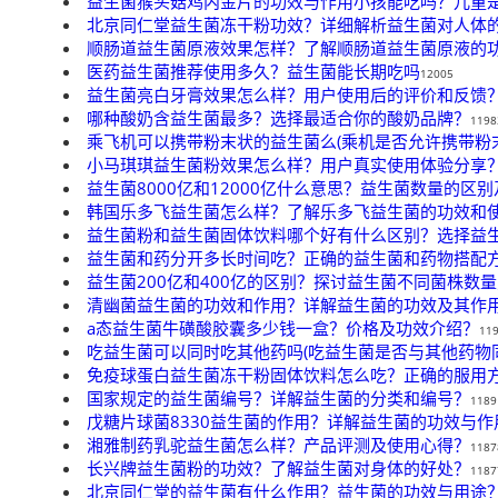
益生菌猴头菇鸡内金片的功效与作用小孩能吃吗？儿童
北京同仁堂益生菌冻干粉功效？详细解析益生菌对人体
顺肠道益生菌原液效果怎样？了解顺肠道益生菌原液的
医药益生菌推荐使用多久？益生菌能长期吃吗
12005
益生菌亮白牙膏效果怎么样？用户使用后的评价和反馈
哪种酸奶含益生菌最多？选择最适合你的酸奶品牌？
1198
乘飞机可以携带粉末状的益生菌么(乘机是否允许携带粉
小马琪琪益生菌粉效果怎么样？用户真实使用体验分享
益生菌8000亿和12000亿什么意思？益生菌数量的区
韩国乐多飞益生菌怎么样？了解乐多飞益生菌的功效和
益生菌粉和益生菌固体饮料哪个好有什么区别？选择益
益生菌和药分开多长时间吃？正确的益生菌和药物搭配
益生菌200亿和400亿的区别？探讨益生菌不同菌株数
清幽菌益生菌的功效和作用？详解益生菌的功效及其作
a态益生菌牛磺酸胶囊多少钱一盒？价格及功效介绍？
11
吃益生菌可以同时吃其他药吗(吃益生菌是否与其他药物
免疫球蛋白益生菌冻干粉固体饮料怎么吃？正确的服用
国家规定的益生菌编号？详解益生菌的分类和编号？
1189
戊糖片球菌8330益生菌的作用？详解益生菌的功效与作
湘雅制药乳驼益生菌怎么样？产品评测及使用心得？
1187
长兴牌益生菌粉的功效？了解益生菌对身体的好处？
1187
北京同仁堂的益生菌有什么作用？益生菌的功效与用途