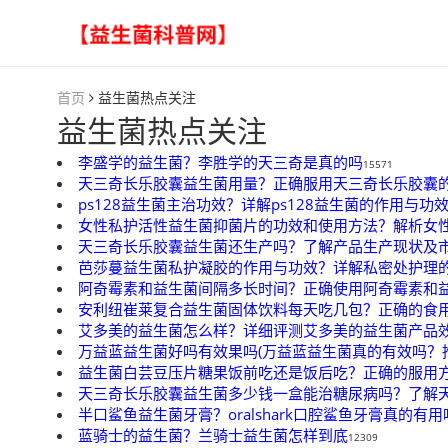
首页
益生菌热点关注
益生菌热点关注
李盛学的益生菌？李胜学的天三奇是真的吗
15571
天三奇长乐胶囊益生菌用量？正确服用天三奇长乐胶囊
ps128益生菌主治功效？详解ps128益生菌的作用与功
女性私护活性益生菌抑菌片的功效和使用方法？解析女
天三奇长乐胶囊益生菌还生产吗？了解产品生产现状及
芭莎蔓益生菌私护凝胶的作用与功效？详解私密处护理
阿奇霉素和益生菌间隔多长时间？正确使用阿奇霉素和
安利纽崔莱复合益生菌固体饮料每天吃几包？正确的食
艾多美的益生菌怎么样？详细评测艾多美的益生菌产品
万益蓝益生菌好吗有效果吗(万益蓝益生菌真的有效吗？
益生菌白芸豆压片糖果饭前吃还是饭后吃？正确的服用
天三奇长乐胶囊益生菌多少钱一盒能治糖尿病吗？了解
半口鲨鱼益生菌牙膏？oralshark口腔鲨鱼牙膏真的有用
蓝骑士的益生菌？兰骑士益生菌怎样到底
12309