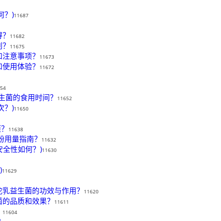
？)
11687
得？
11682
别？
11675
和注意事项？
11673
和使用体验？
11672
54
益生菌的食用时间？
11652
？)
11650
项？
11638
粉用量指南？
11632
安全性如何？)
11630
)
11629
驼乳益生菌的功效与作用？
11620
菌的品质和效果？
11611
？
11604