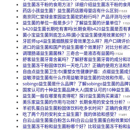
益生菌冻干粉的食用方法？详细介绍益生菌冻干粉的食
药店小孩益生菌？益生菌药店跟母婴店有什么区别
11533
南京同仁堂绿金家园益生菌驼奶粉行吗？产品评测与分
益生菌的单位一般是多少？了解益生菌的计量单位？
1153
b420益生菌长期吃有害吗(长期食用b420益生菌是否有害
菌小宝益生菌到底怎么样(菌小宝益生菌使用效果如何？)
牙匠师sp4益生菌烟酰胺牙膏效果怎么样？用户口碑评
进口的益生菌和国产的益生菌哪个效果好？对比分析进
调理肠道益生菌菌株？三奇合一是液态有益菌吗
11524
舒客益生菌牙膏含氟吗？了解舒客益生菌牙膏的成分和
益生菌冻干粉固体饮料一天吃几次？正确的使用方法和
自由点益生菌卫生巾(重塑女性健康护盾：点缀益生菌成
益敏渟益生菌有什么作用益敏渟益生菌的功效和作用，让
sobingo益生菌是什么品牌？了解sobingo益生菌的品
国家认可的十种益生菌品牌大人(国家认可的10种益生菌
益生菌一般在哪里有卖得呢？探讨益生菌购买渠道？
1149
美乐家益生菌的作用与功效？长期食用的安全性分析？
1
羊初乳蛋白益生菌粉固体饮料吃多长时间？正确的食用
吃了两个月的安利女士益生菌？我的体验和感受？
11491
白云山益生菌蛋白粉怎么样(白云山益生菌蛋白粉效果如何
益生菌冻干粉和益生菌粉哪个好？比较益生菌冻干粉和