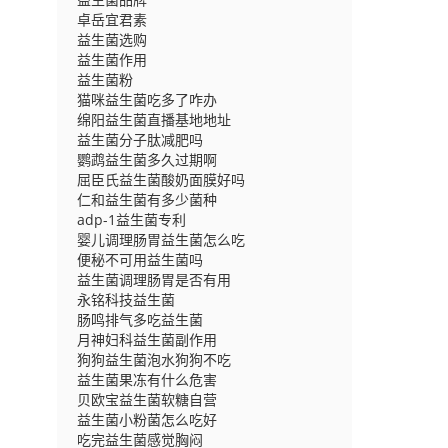
卓岳宜君素
益生菌选购
益生菌作用
益生菌粉
猫咪益生菌吃多了咋办
绵阳益生菌直播基地地址
益生菌分子肽减肥吗
鹦鹉益生菌多久过期啊
屈臣氏益生菌酸奶面膜好吗
仁和益生菌有多少菌种
adp-1益生菌专利
婴儿调理肠胃益生菌怎么吃
便秘不可用益生菌吗
益生菌调理肠胃是否有用
永铭科技益生菌
肠鸣排气多吃益生菌
月神妇科益生菌副作用
狗狗益生菌泡水狗狗不吃
益生菌果冻有什么危害
贝欧宝益生菌软糖自营
益生菌小粉菌怎么吃好
吃完益生菌感觉胸闷