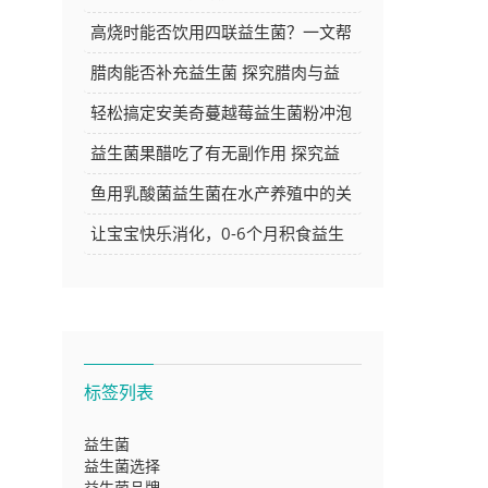
产品的选购好去处
高烧时能否饮用四联益生菌？一文帮
你解答
腊肉能否补充益生菌 探究腊肉与益
生菌的关系
轻松搞定安美奇蔓越莓益生菌粉冲泡
方法，让你的每日养生更简单
益生菌果醋吃了有无副作用 探究益
生菌果醋的安全性
鱼用乳酸菌益生菌在水产养殖中的关
键作用与应用探讨
让宝宝快乐消化，0-6个月积食益生
菌推荐大
标签列表
益生菌
益生菌选择
益生菌品牌