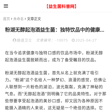
首页
未命名
文章正文
粉湖无醇起泡酒益生菌：独特饮品中的健康新元素
肠道卫士
文章编号：
-10075
2025-04-27
在当今追求健康与独特口感的饮品市场中，粉湖无醇
起泡酒益生菌脱颖而出，成为了备受瞩目的饮品。
粉湖无醇起泡酒益生菌，首先从名上就充满了吸引
力。“粉湖”这个名给人一种梦幻、浪漫的感觉，仿佛让
人联想到一片粉色的湖泊，波光粼粼，充满了神秘的
气息。而“无醇起泡酒”则明确了它的品类特性。对于那
些想要享受起泡酒的美妙口感，却又因为各种原因不
能摄入酒精的人来说，这无疑是一个绝佳的选择。它