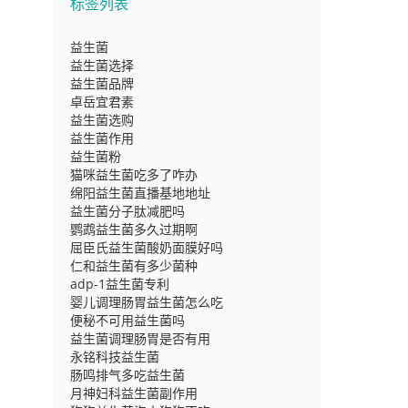
标签列表
益生菌
益生菌选择
益生菌品牌
卓岳宜君素
益生菌选购
益生菌作用
益生菌粉
猫咪益生菌吃多了咋办
绵阳益生菌直播基地地址
益生菌分子肽减肥吗
鹦鹉益生菌多久过期啊
屈臣氏益生菌酸奶面膜好吗
仁和益生菌有多少菌种
adp-1益生菌专利
婴儿调理肠胃益生菌怎么吃
便秘不可用益生菌吗
益生菌调理肠胃是否有用
永铭科技益生菌
肠鸣排气多吃益生菌
月神妇科益生菌副作用