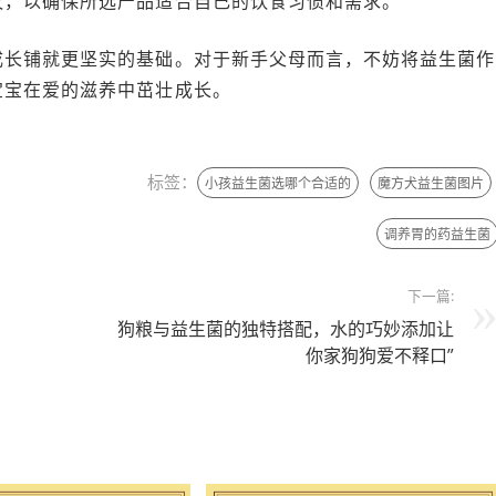
议，以确保所选产品适合自己的饮食习惯和需求。
成长铺就更坚实的基础。对于新手父母而言，不妨将益生菌作
宝宝在爱的滋养中茁壮成长。
标签：
小孩益生菌选哪个合适的
魔方犬益生菌图片
调养胃的药益生菌
下一篇:
狗粮与益生菌的独特搭配，水的巧妙添加让
你家狗狗爱不释口”