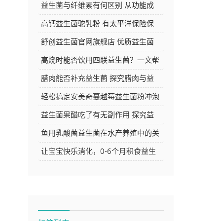
告别肠胃困扰焕发新活力
益生菌与纤维素有何区别 从功能成
分等方面深度解析
高钙益生菌驼乳粉 有太平洋保险保
障 品质与安心的双重选择
舒创益生菌官网旗舰店 优质益生菌
产品的选购好去处
高烧时能否饮用四联益生菌？一文帮
你解答
腊肉能否补充益生菌 探究腊肉与益
生菌的关系
轻松搞定安美奇蔓越莓益生菌粉冲泡
方法，让你的每日养生更简单
益生菌果醋吃了有无副作用 探究益
生菌果醋的安全性
鱼用乳酸菌益生菌在水产养殖中的关
键作用与应用探讨
让宝宝快乐消化，0-6个月积食益生
菌推荐大