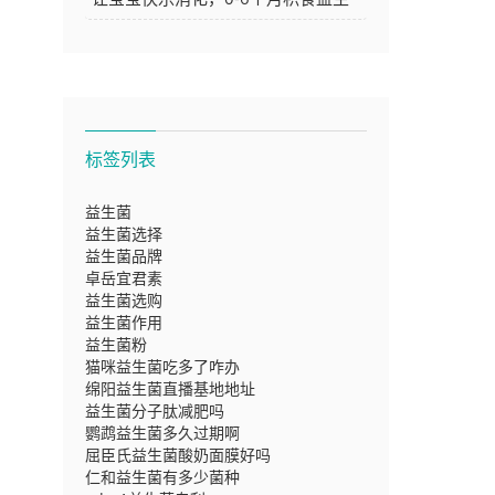
菌推荐大
标签列表
益生菌
益生菌选择
益生菌品牌
卓岳宜君素
益生菌选购
益生菌作用
益生菌粉
猫咪益生菌吃多了咋办
绵阳益生菌直播基地地址
益生菌分子肽减肥吗
鹦鹉益生菌多久过期啊
屈臣氏益生菌酸奶面膜好吗
仁和益生菌有多少菌种