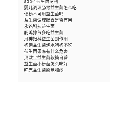
adp-1益生菌专利
婴儿调理肠胃益生菌怎么吃
便秘不可用益生菌吗
益生菌调理肠胃是否有用
永铭科技益生菌
肠鸣排气多吃益生菌
月神妇科益生菌副作用
狗狗益生菌泡水狗狗不吃
益生菌果冻有什么危害
贝欧宝益生菌软糖自营
益生菌小粉菌怎么吃好
吃完益生菌感觉胸闷