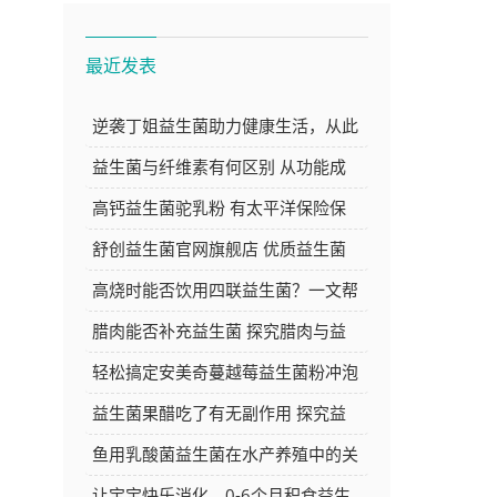
最近发表
逆袭丁姐益生菌助力健康生活，从此
告别肠胃困扰焕发新活力
益生菌与纤维素有何区别 从功能成
分等方面深度解析
高钙益生菌驼乳粉 有太平洋保险保
障 品质与安心的双重选择
舒创益生菌官网旗舰店 优质益生菌
产品的选购好去处
高烧时能否饮用四联益生菌？一文帮
你解答
腊肉能否补充益生菌 探究腊肉与益
生菌的关系
轻松搞定安美奇蔓越莓益生菌粉冲泡
方法，让你的每日养生更简单
益生菌果醋吃了有无副作用 探究益
生菌果醋的安全性
鱼用乳酸菌益生菌在水产养殖中的关
键作用与应用探讨
让宝宝快乐消化，0-6个月积食益生