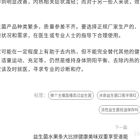
得到明显改善，内热相关症状减轻；而对于另一些人来说，效
生菌产品种类繁多，质量参差不齐。要选择正规厂家生产的、
康状况和需求，在医生或专业人士的指导下合理使用。
它可能在一定程度上有助于去内热，但不能完全替代其他的健
、适量运动、充足等，仍然是维持身体阴阳平衡、去除内热的
应该及时就医，寻求专业的诊断和疗。
标签：
哪个主播直播卖过益生菌
冰泉益生菌口香牙膏红
活性益生菌低温保存吗
下一篇:
益生菌水果条大比拼健康美味双重享受谁能