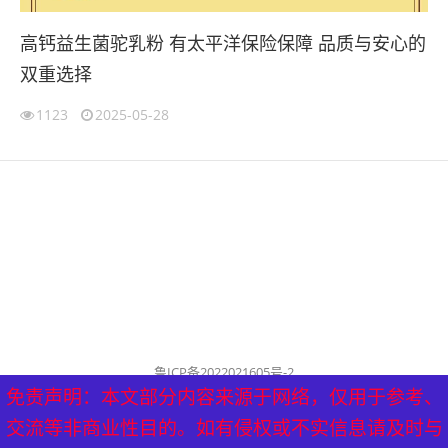
高钙益生菌驼乳粉 有太平洋保险保障 品质与安心的
双重选择
1123
2025-05-28
鲁ICP备2022021605号-2
公司名称：历城泰山健康管理中心
免责声明：本文部分内容来源于网络，仅用于参考、
免责声明：本文部分内容来源于网络，仅用于参考、
历城泰山健康管理中心 版权所有（删稿联系邮箱：
交流等非商业性目的。如有侵权或不实信息请及时与
交流等非商业性目的。如有侵权或不实信息请及时与
tyf8778@aliyun.com）