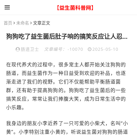
首页
未命名
文章正文
狗狗吃了益生菌后肚子响的搞笑反应让人忍俊不禁的真实经历
肠道卫士
文章编号：
-10070
2025-05-10
在现代养犬的过程中，很多宠主人都开始关注狗狗的
肠道，而益生菌作为一种日益受到欢迎的补品，也逐
渐走进了我们的视野。它们不仅能帮助平衡肠道菌
群，还有助于提高狗狗的。狗狗吃了益生菌后的一些
搞笑反应，常常让我们捧腹大笑，成为日常生活中的
小乐趣。
我身边的朋友小李近养了一只可爱的小柴犬，名叫“小
黄”。小李特别注重小黄的，听说益生菌对狗狗的肠道