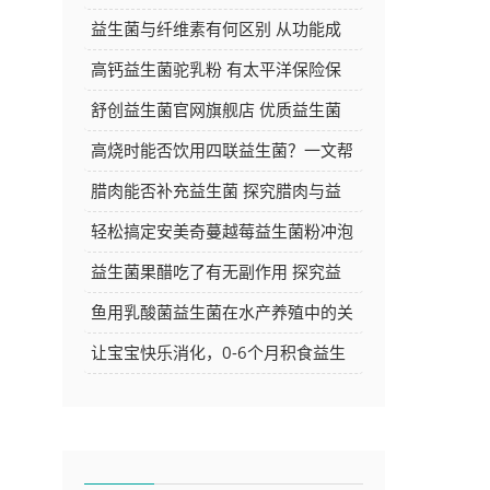
告别肠胃困扰焕发新活力
益生菌与纤维素有何区别 从功能成
分等方面深度解析
高钙益生菌驼乳粉 有太平洋保险保
障 品质与安心的双重选择
舒创益生菌官网旗舰店 优质益生菌
产品的选购好去处
高烧时能否饮用四联益生菌？一文帮
你解答
腊肉能否补充益生菌 探究腊肉与益
生菌的关系
轻松搞定安美奇蔓越莓益生菌粉冲泡
方法，让你的每日养生更简单
益生菌果醋吃了有无副作用 探究益
生菌果醋的安全性
鱼用乳酸菌益生菌在水产养殖中的关
键作用与应用探讨
让宝宝快乐消化，0-6个月积食益生
菌推荐大