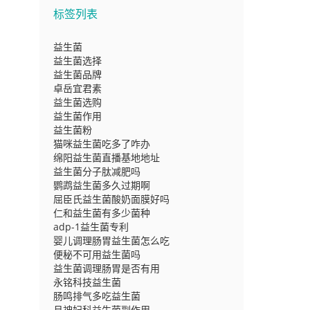
标签列表
益生菌
益生菌选择
益生菌品牌
卓岳宜君素
益生菌选购
益生菌作用
益生菌粉
猫咪益生菌吃多了咋办
绵阳益生菌直播基地地址
益生菌分子肽减肥吗
鹦鹉益生菌多久过期啊
屈臣氏益生菌酸奶面膜好吗
仁和益生菌有多少菌种
adp-1益生菌专利
婴儿调理肠胃益生菌怎么吃
便秘不可用益生菌吗
益生菌调理肠胃是否有用
永铭科技益生菌
肠鸣排气多吃益生菌
月神妇科益生菌副作用