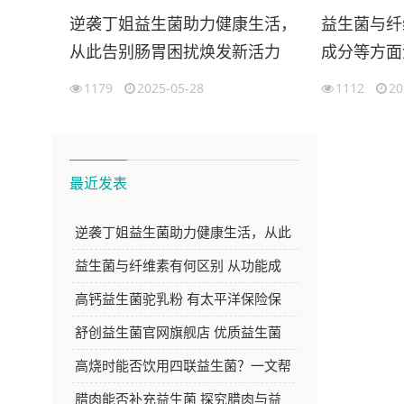
逆袭丁姐益生菌助力健康生活，
益生菌与纤
从此告别肠胃困扰焕发新活力
成分等方面
1179
2025-05-28
1112
20
最近发表
逆袭丁姐益生菌助力健康生活，从此
告别肠胃困扰焕发新活力
益生菌与纤维素有何区别 从功能成
分等方面深度解析
高钙益生菌驼乳粉 有太平洋保险保
障 品质与安心的双重选择
舒创益生菌官网旗舰店 优质益生菌
产品的选购好去处
高烧时能否饮用四联益生菌？一文帮
你解答
腊肉能否补充益生菌 探究腊肉与益