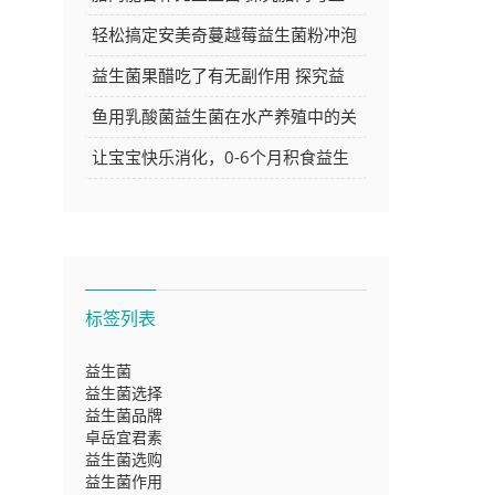
生菌的关系
轻松搞定安美奇蔓越莓益生菌粉冲泡
方法，让你的每日养生更简单
益生菌果醋吃了有无副作用 探究益
生菌果醋的安全性
鱼用乳酸菌益生菌在水产养殖中的关
键作用与应用探讨
让宝宝快乐消化，0-6个月积食益生
菌推荐大
标签列表
益生菌
益生菌选择
益生菌品牌
卓岳宜君素
益生菌选购
益生菌作用