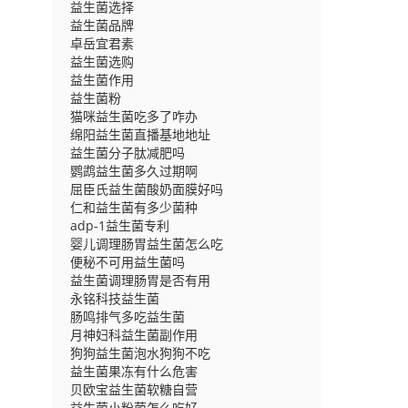
益生菌选择
益生菌品牌
卓岳宜君素
益生菌选购
益生菌作用
益生菌粉
猫咪益生菌吃多了咋办
绵阳益生菌直播基地地址
益生菌分子肽减肥吗
鹦鹉益生菌多久过期啊
屈臣氏益生菌酸奶面膜好吗
仁和益生菌有多少菌种
adp-1益生菌专利
婴儿调理肠胃益生菌怎么吃
便秘不可用益生菌吗
益生菌调理肠胃是否有用
永铭科技益生菌
肠鸣排气多吃益生菌
月神妇科益生菌副作用
狗狗益生菌泡水狗狗不吃
益生菌果冻有什么危害
贝欧宝益生菌软糖自营
益生菌小粉菌怎么吃好