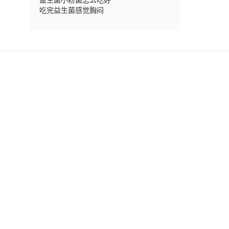
吃完益生菌感觉胸闷