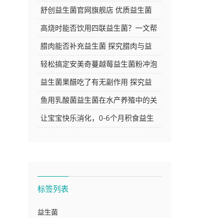
障 品质与安心的双重选择
舒创益生菌官网旗舰店 优质益生菌
产品的选购好去处
高烧时能否饮用四联益生菌？一文帮
你解答
腊肉能否补充益生菌 探究腊肉与益
生菌的关系
轻松搞定安美奇蔓越莓益生菌粉冲泡
方法，让你的每日养生更简单
益生菌果醋吃了有无副作用 探究益
生菌果醋的安全性
鱼用乳酸菌益生菌在水产养殖中的关
键作用与应用探讨
让宝宝快乐消化，0-6个月积食益生
菌推荐大
标签列表
益生菌