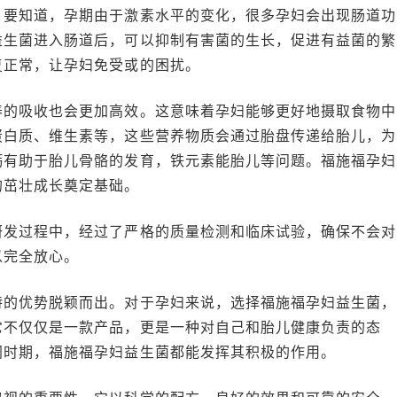
。要知道，孕期由于激素水平的变化，很多孕妇会出现肠道功
益生菌进入肠道后，可以抑制有害菌的生长，促进有益菌的繁
复正常，让孕妇免受或的困扰。
养的吸收也会更加高效。这意味着孕妇能够更好地摄取食物中
蛋白质、维生素等，这些营养物质会通过胎盘传递给胎儿，为
钙有助于胎儿骨骼的发育，铁元素能胎儿等问题。福施福孕妇
的茁壮成长奠定基础。
研发过程中，经过了严格的质量检测和临床试验，确保不会对
以完全放心。
特的优势脱颖而出。对于孕妇来说，选择福施福孕妇益生菌，
它不仅仅是一款产品，更是一种对自己和胎儿健康负责的态
同时期，福施福孕妇益生菌都能发挥其积极的作用。