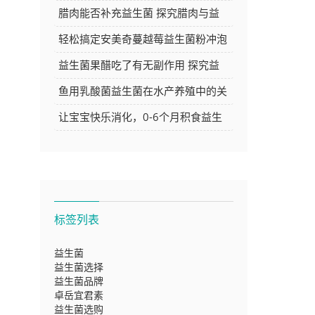
你解答
腊肉能否补充益生菌 探究腊肉与益
生菌的关系
轻松搞定安美奇蔓越莓益生菌粉冲泡
方法，让你的每日养生更简单
益生菌果醋吃了有无副作用 探究益
生菌果醋的安全性
鱼用乳酸菌益生菌在水产养殖中的关
键作用与应用探讨
让宝宝快乐消化，0-6个月积食益生
菌推荐大
标签列表
益生菌
益生菌选择
益生菌品牌
卓岳宜君素
益生菌选购