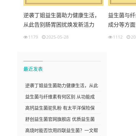
逆袭丁姐益生菌助力健康生活，
益生菌与纤
从此告别肠胃困扰焕发新活力
成分等方面
1179
2025-05-28
1112
20
最近发表
逆袭丁姐益生菌助力健康生活，从此
告别肠胃困扰焕发新活力
益生菌与纤维素有何区别 从功能成
分等方面深度解析
高钙益生菌驼乳粉 有太平洋保险保
障 品质与安心的双重选择
舒创益生菌官网旗舰店 优质益生菌
产品的选购好去处
高烧时能否饮用四联益生菌？一文帮