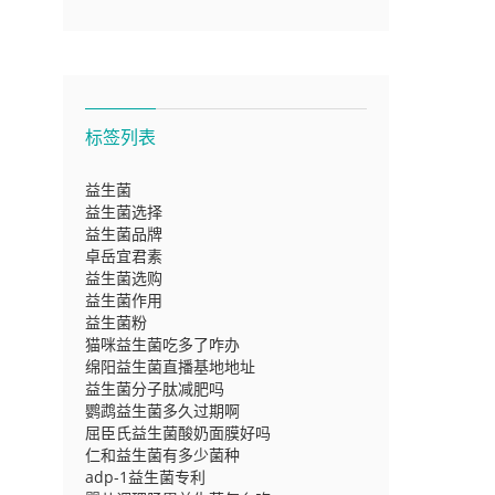
菌推荐大
标签列表
益生菌
益生菌选择
益生菌品牌
卓岳宜君素
益生菌选购
益生菌作用
益生菌粉
猫咪益生菌吃多了咋办
绵阳益生菌直播基地地址
益生菌分子肽减肥吗
鹦鹉益生菌多久过期啊
屈臣氏益生菌酸奶面膜好吗
仁和益生菌有多少菌种
adp-1益生菌专利