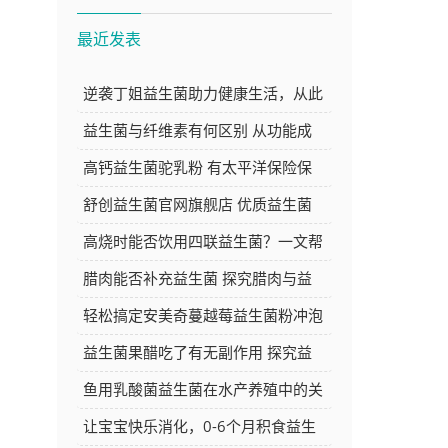
最近发表
逆袭丁姐益生菌助力健康生活，从此
告别肠胃困扰焕发新活力
益生菌与纤维素有何区别 从功能成
分等方面深度解析
高钙益生菌驼乳粉 有太平洋保险保
障 品质与安心的双重选择
舒创益生菌官网旗舰店 优质益生菌
产品的选购好去处
高烧时能否饮用四联益生菌？一文帮
你解答
腊肉能否补充益生菌 探究腊肉与益
生菌的关系
轻松搞定安美奇蔓越莓益生菌粉冲泡
方法，让你的每日养生更简单
益生菌果醋吃了有无副作用 探究益
生菌果醋的安全性
鱼用乳酸菌益生菌在水产养殖中的关
键作用与应用探讨
让宝宝快乐消化，0-6个月积食益生