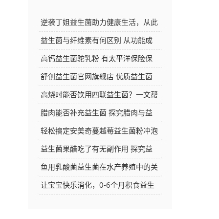
逆袭丁姐益生菌助力健康生活，从此
告别肠胃困扰焕发新活力
益生菌与纤维素有何区别 从功能成
分等方面深度解析
高钙益生菌驼乳粉 有太平洋保险保
障 品质与安心的双重选择
舒创益生菌官网旗舰店 优质益生菌
产品的选购好去处
高烧时能否饮用四联益生菌？一文帮
你解答
腊肉能否补充益生菌 探究腊肉与益
生菌的关系
轻松搞定安美奇蔓越莓益生菌粉冲泡
方法，让你的每日养生更简单
益生菌果醋吃了有无副作用 探究益
生菌果醋的安全性
鱼用乳酸菌益生菌在水产养殖中的关
键作用与应用探讨
让宝宝快乐消化，0-6个月积食益生
菌推荐大