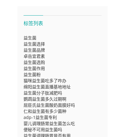
标签列表
益生菌
益生菌选择
益生菌品牌
卓岳宜君素
益生菌选购
益生菌作用
益生菌粉
猫咪益生菌吃多了咋办
绵阳益生菌直播基地地址
益生菌分子肽减肥吗
鹦鹉益生菌多久过期啊
屈臣氏益生菌酸奶面膜好吗
仁和益生菌有多少菌种
adp-1益生菌专利
婴儿调理肠胃益生菌怎么吃
便秘不可用益生菌吗
益生菌调理肠胃是否有用