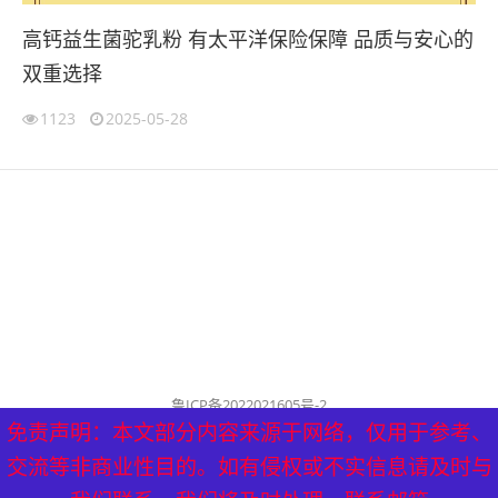
高钙益生菌驼乳粉 有太平洋保险保障 品质与安心的
双重选择
1123
2025-05-28
鲁ICP备2022021605号-2
公司名称：历城泰山健康管理中心
免责声明：本文部分内容来源于网络，仅用于参考、
免责声明：本文部分内容来源于网络，仅用于参考、
历城泰山健康管理中心 版权所有（删稿联系邮箱：
交流等非商业性目的。如有侵权或不实信息请及时与
交流等非商业性目的。如有侵权或不实信息请及时与
tyf8778@aliyun.com）