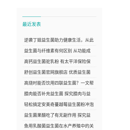
最近发表
逆袭丁姐益生菌助力健康生活，从此
告别肠胃困扰焕发新活力
益生菌与纤维素有何区别 从功能成
分等方面深度解析
高钙益生菌驼乳粉 有太平洋保险保
障 品质与安心的双重选择
舒创益生菌官网旗舰店 优质益生菌
产品的选购好去处
高烧时能否饮用四联益生菌？一文帮
你解答
腊肉能否补充益生菌 探究腊肉与益
生菌的关系
轻松搞定安美奇蔓越莓益生菌粉冲泡
方法，让你的每日养生更简单
益生菌果醋吃了有无副作用 探究益
生菌果醋的安全性
鱼用乳酸菌益生菌在水产养殖中的关