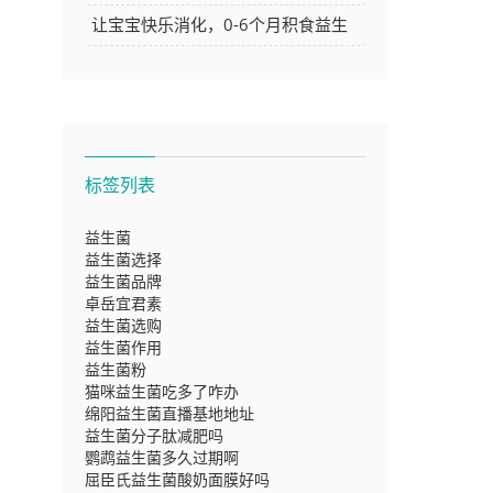
键作用与应用探讨
让宝宝快乐消化，0-6个月积食益生
菌推荐大
标签列表
益生菌
益生菌选择
益生菌品牌
卓岳宜君素
益生菌选购
益生菌作用
益生菌粉
猫咪益生菌吃多了咋办
绵阳益生菌直播基地地址
益生菌分子肽减肥吗
鹦鹉益生菌多久过期啊
屈臣氏益生菌酸奶面膜好吗