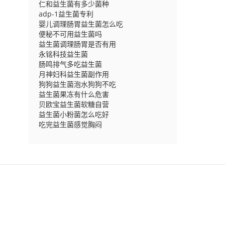
仁和益生菌有多少菌种
adp-1益生菌专利
婴儿调理肠胃益生菌怎么吃
便秘不可用益生菌吗
益生菌调理肠胃是否有用
永铭科技益生菌
肠鸣排气多吃益生菌
月神妇科益生菌副作用
狗狗益生菌泡水狗狗不吃
益生菌果冻有什么危害
贝欧宝益生菌软糖自营
益生菌小粉菌怎么吃好
吃完益生菌感觉胸闷