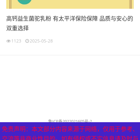
高钙益生菌驼乳粉 有太平洋保险保障 品质与安心的
双重选择
1123
2025-05-28
鲁ICP备2022021605号-2
公司名称：历城泰山健康管理中心
免责声明：本文部分内容来源于网络，仅用于参考、
免责声明：本文部分内容来源于网络，仅用于参考、
历城泰山健康管理中心 版权所有（删稿联系邮箱：
交流等非商业性目的。如有侵权或不实信息请及时与
交流等非商业性目的。如有侵权或不实信息请及时与
tyf8778@aliyun.com）