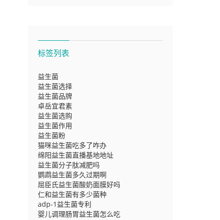
标签列表
益生菌
益生菌选择
益生菌品牌
卓岳宜君素
益生菌选购
益生菌作用
益生菌粉
猫咪益生菌吃多了咋办
绵阳益生菌直播基地地址
益生菌分子肽减肥吗
鹦鹉益生菌多久过期啊
屈臣氏益生菌酸奶面膜好吗
仁和益生菌有多少菌种
adp-1益生菌专利
婴儿调理肠胃益生菌怎么吃