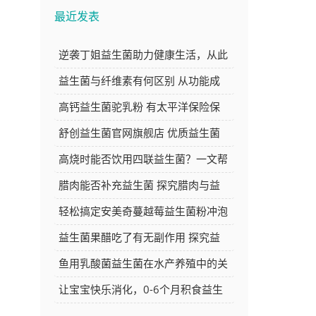
最近发表
逆袭丁姐益生菌助力健康生活，从此
告别肠胃困扰焕发新活力
益生菌与纤维素有何区别 从功能成
分等方面深度解析
高钙益生菌驼乳粉 有太平洋保险保
障 品质与安心的双重选择
舒创益生菌官网旗舰店 优质益生菌
产品的选购好去处
高烧时能否饮用四联益生菌？一文帮
你解答
腊肉能否补充益生菌 探究腊肉与益
生菌的关系
轻松搞定安美奇蔓越莓益生菌粉冲泡
方法，让你的每日养生更简单
益生菌果醋吃了有无副作用 探究益
生菌果醋的安全性
鱼用乳酸菌益生菌在水产养殖中的关
键作用与应用探讨
让宝宝快乐消化，0-6个月积食益生
菌推荐大