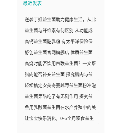
最近发表
逆袭丁姐益生菌助力健康生活，从此
告别肠胃困扰焕发新活力
益生菌与纤维素有何区别 从功能成
分等方面深度解析
高钙益生菌驼乳粉 有太平洋保险保
障 品质与安心的双重选择
舒创益生菌官网旗舰店 优质益生菌
产品的选购好去处
高烧时能否饮用四联益生菌？一文帮
你解答
腊肉能否补充益生菌 探究腊肉与益
生菌的关系
轻松搞定安美奇蔓越莓益生菌粉冲泡
方法，让你的每日养生更简单
益生菌果醋吃了有无副作用 探究益
生菌果醋的安全性
鱼用乳酸菌益生菌在水产养殖中的关
键作用与应用探讨
让宝宝快乐消化，0-6个月积食益生
菌推荐大