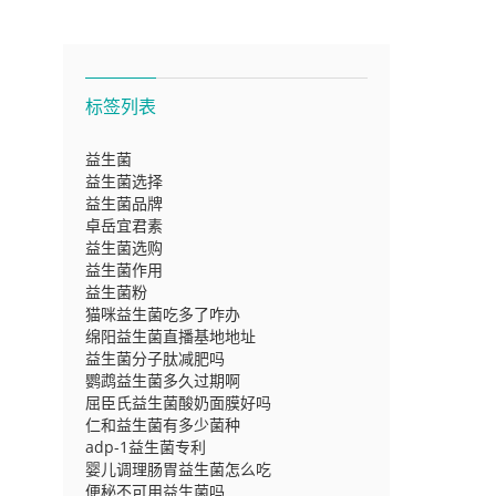
标签列表
益生菌
益生菌选择
益生菌品牌
卓岳宜君素
益生菌选购
益生菌作用
益生菌粉
猫咪益生菌吃多了咋办
绵阳益生菌直播基地地址
益生菌分子肽减肥吗
鹦鹉益生菌多久过期啊
屈臣氏益生菌酸奶面膜好吗
仁和益生菌有多少菌种
adp-1益生菌专利
婴儿调理肠胃益生菌怎么吃
便秘不可用益生菌吗