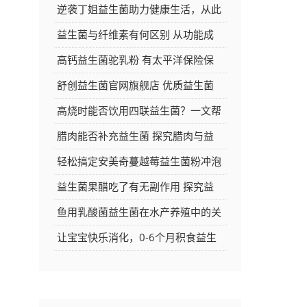
逆袭丁姐益生菌助力健康生活，从此
告别肠胃困扰焕发新活力
益生菌与纤维素有何区别 从功能成
分等方面深度解析
高钙益生菌驼乳粉 有太平洋保险保
障 品质与安心的双重选择
舒创益生菌官网旗舰店 优质益生菌
产品的选购好去处
高烧时能否饮用四联益生菌？一文帮
你解答
腊肉能否补充益生菌 探究腊肉与益
生菌的关系
轻松搞定安美奇蔓越莓益生菌粉冲泡
方法，让你的每日养生更简单
益生菌果醋吃了有无副作用 探究益
生菌果醋的安全性
鱼用乳酸菌益生菌在水产养殖中的关
键作用与应用探讨
让宝宝快乐消化，0-6个月积食益生
菌推荐大