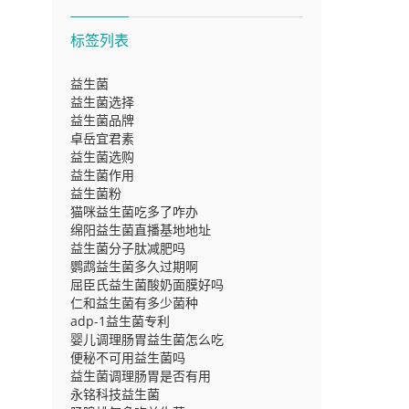
标签列表
益生菌
益生菌选择
益生菌品牌
卓岳宜君素
益生菌选购
益生菌作用
益生菌粉
猫咪益生菌吃多了咋办
绵阳益生菌直播基地地址
益生菌分子肽减肥吗
鹦鹉益生菌多久过期啊
屈臣氏益生菌酸奶面膜好吗
仁和益生菌有多少菌种
adp-1益生菌专利
婴儿调理肠胃益生菌怎么吃
便秘不可用益生菌吗
益生菌调理肠胃是否有用
永铭科技益生菌