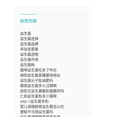
标签列表
益生菌
益生菌选择
益生菌品牌
卓岳宜君素
益生菌选购
益生菌作用
益生菌粉
猫咪益生菌吃多了咋办
绵阳益生菌直播基地地址
益生菌分子肽减肥吗
鹦鹉益生菌多久过期啊
屈臣氏益生菌酸奶面膜好吗
仁和益生菌有多少菌种
adp-1益生菌专利
婴儿调理肠胃益生菌怎么吃
便秘不可用益生菌吗
益生菌调理肠胃是否有用