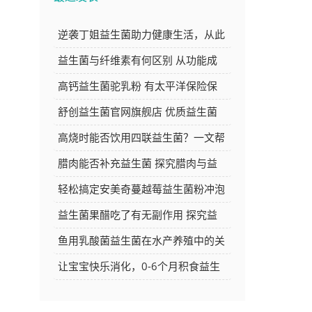
逆袭丁姐益生菌助力健康生活，从此
告别肠胃困扰焕发新活力
益生菌与纤维素有何区别 从功能成
分等方面深度解析
高钙益生菌驼乳粉 有太平洋保险保
障 品质与安心的双重选择
舒创益生菌官网旗舰店 优质益生菌
产品的选购好去处
高烧时能否饮用四联益生菌？一文帮
你解答
腊肉能否补充益生菌 探究腊肉与益
生菌的关系
轻松搞定安美奇蔓越莓益生菌粉冲泡
方法，让你的每日养生更简单
益生菌果醋吃了有无副作用 探究益
生菌果醋的安全性
鱼用乳酸菌益生菌在水产养殖中的关
键作用与应用探讨
让宝宝快乐消化，0-6个月积食益生
菌推荐大