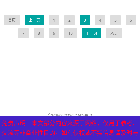
首页
上一页
1
2
3
4
5
6
7
8
9
10
下一页
尾页
鲁ICP备2022021605号-2
公司名称：历城泰山健康管理中心
免责声明：本文部分内容来源于网络，仅用于参考、
历城泰山健康管理中心 版权所有（删稿联系邮箱：
交流等非商业性目的。如有侵权或不实信息请及时与
tyf8778@aliyun.com）